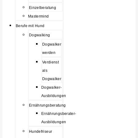
Einzelberatung
Mastermind
Berufe mit Hund
Dogwalking
Dogwalker
werden
Verdienst
als
Dogwalker
Dogwalker-
Ausbildungen
Ernährungsberatung
Ernährungsberater-
Ausbildungen
Hundefriseur