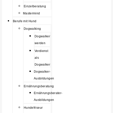
Einzelberatung
Mastermind
Berufe mit Hund
Dogwalking
Dogwalker
werden
Verdienst
als
Dogwalker
Dogwalker-
Ausbildungen
Ernährungsberatung
Ernährungsberater-
Ausbildungen
Hundefriseur