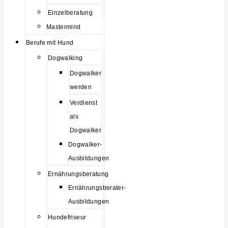
Einzelberatung
Mastermind
Berufe mit Hund
Dogwalking
Dogwalker
werden
Verdienst
als
Dogwalker
Dogwalker-
Ausbildungen
Ernährungsberatung
Ernährungsberater-
Ausbildungen
Hundefriseur