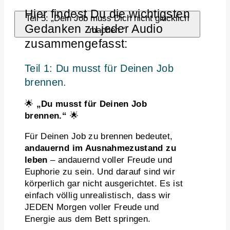
Hier findest Du die wichtigsten
Teil 5: „Dein Job muss Dich nicht glücklich
Gedanken zu jeder Audio
machen.“
zusammengefasst:
Teil 1: Du musst für Deinen Job
brennen.
🌟
„Du musst für Deinen Job
brennen.“
🌟
Für Deinen Job zu brennen bedeutet,
andauernd im Ausnahmezustand zu
leben
– andauernd voller Freude und
Euphorie zu sein. Und darauf sind wir
körperlich gar nicht ausgerichtet. Es ist
einfach völlig unrealistisch, dass wir
JEDEN Morgen voller Freude und
Energie aus dem Bett springen.